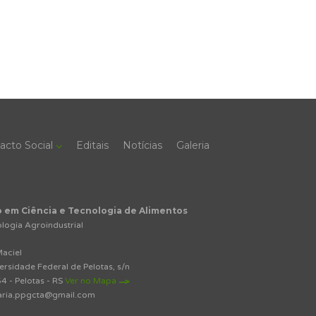
acto Social
Editais
Notícias
Galeria
em Ciência e Tecnologia de Alimentos
logia Agroindustrial
aciel
sidade Federal de Pelotas, s/n
4 - Pelotas - RS
Ver no Mapa
aria.ppgcta@gmail.com