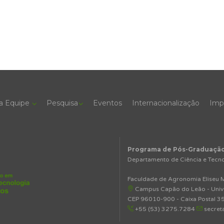
a Equipe
Pesquisa
Eventos
Internacionalização
Imp
Programa de Pós-Graduação 
Departamento de Ciência e Tecno
Faculdade de Agronomia Eliseu M
Campus Capão do Leão - Univer
CEP 96010-900 - Caixa Postal 35
+55 (53) 3275.7284
secret