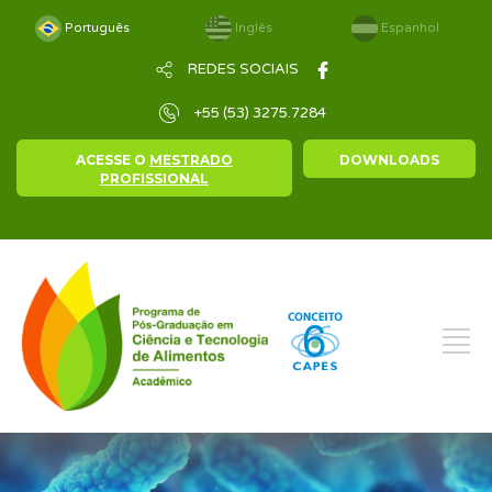
Português
Inglês
Espanhol
REDES SOCIAIS
+55 (53) 3275.7284
ACESSE O
MESTRADO
DOWNLOADS
PROFISSIONAL