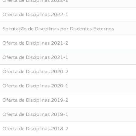
Oferta de Disciplinas 2022-2
Oferta de Disciplinas 2022-1
Solicitação de Disciplinas por Discentes Externos
Oferta de Disciplinas 2021-2
Oferta de Disciplinas 2021-1
Oferta de Disciplinas 2020-2
Oferta de Disciplinas 2020-1
Oferta de Disciplinas 2019-2
Oferta de Disciplinas 2019-1
Oferta de Disciplinas 2018-2